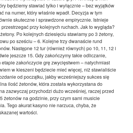
ry będziemy stawiać tylko i wyłącznie – bez wyjątków
wiać na numer, który właśnie wpadł. Decyzja w tym
ównie skuteczne i sprawdzone empirycznie. Istnieje
 przestrzegać przy kolejnych ruchach. Jak to wygląda?
żetony. Po kolejnych dziesięciu stawiamy po 3 żetony,
znowu po sześciu – 6. Kolejne trzy dwanaście rund
onów. Następne 12 tur (również równych) po 10, 11, 12 i
wie jeszcze 15. Gdy zakończymy takie odliczanie,
ym etapie zakończycie grę zwycięstwem – natychmiast
wiem w kieszeni będziecie mieć więcej, niż stawialiście
ozdanie od początku, jakby wcześniejszy sukces się
lna ilość żetonów, która została wykorzystana do
ana zazwyczaj przychodzi dużo wcześniej, raczej przed
35 żetonów na godzinie, przy czym sami musicie
nia. Tego akurat kasyno nie narzuca, chyba, że
skazanej wartości.