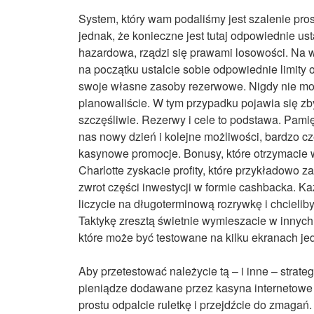
System, który wam podaliśmy jest szalenie pr
jednak, że konieczne jest tutaj odpowiednie us
hazardowa, rządzi się prawami losowości. Na 
na początku ustalcie sobie odpowiednie limity 
swoje własne zasoby rezerwowe. Nigdy nie może 
planowaliście. W tym przypadku pojawia się zby
szczęśliwie. Rezerwy i cele to podstawa. Pamięt
nas nowy dzień i kolejne możliwości, bardzo c
kasynowe promocje. Bonusy, które otrzymacie w
Charlotte zyskacie profity, które przykładow
zwrot części inwestycji w formie cashbacka. Ka
liczycie na długoterminową rozrywkę i chcielib
Taktykę zresztą świetnie wymieszacie w innych 
które może być testowane na kilku ekranach je
Aby przetestować należycie tą – i inne – strate
pieniądze dodawane przez kasyna internetowe 
prostu odpalcie ruletkę i przejdźcie do zmaga